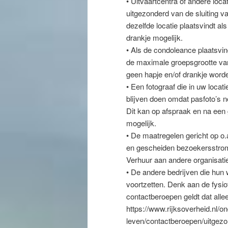
• Uitvaartcentra of andere locat
uitgezonderd van de sluiting 
dezelfde locatie plaatsvindt al
drankje mogelijk.
• Als de condoleance plaatsvind
de maximale groepsgrootte v
geen hapje en/of drankje word
• Een fotograaf die in uw locat
blijven doen omdat pasfoto’s no
Dit kan op afspraak en na een
mogelijk.
• De maatregelen gericht op o.
en gescheiden bezoekersstrom
Verhuur aan andere organisat
• De andere bedrijven die hun 
voortzetten. Denk aan de fysio
contactberoepen geldt dat alle
https://www.rijksoverheid.nl/
leven/contactberoepen/uitgez