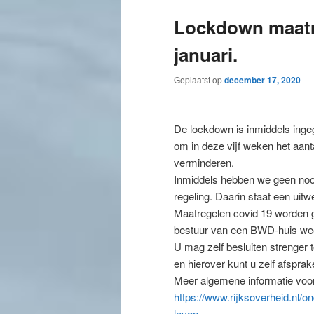
Lockdown maatre
januari.
Geplaatst op
december 17, 2020
De lockdown is inmiddels ingeg
om in deze vijf weken het aan
verminderen.
Inmiddels hebben we geen nood
regeling. Daarin staat een uit
Maatregelen covid 19 worden 
bestuur van een BWD-huis weegt
U mag zelf besluiten strenger te
en hierover kunt u zelf afspr
Meer algemene informatie voor
https://www.rijksoverheid.nl/
leven.