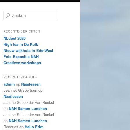
Z
o
e
k
RECENTE BERICHTEN
e
NLdoet 2026
n
High tea in De Kolk
Nieuw wijkhuis in Ede-West
Foto Expositie NAH
Creatieve workshops
RECENTE REACTIES
admin
op
Naailessen
Jeannet Gijsbertsen
op
Naailessen
Jantine Scheerder van Roekel
op
NAH Samen Lunchen
Jantine Scheerder van Roekel
op
NAH Samen Lunchen
Reacties
op
Hallo Ede!