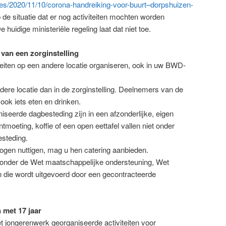
es/2020/11/10/corona-handreiking-voor-buurt–dorpshuizen-
 de situatie dat er nog activiteiten mochten worden
huidige ministeriële regeling laat dat niet toe.
 van een zorginstelling
iteiten op een andere locatie organiseren, ook in uw BWD-
ere locatie dan in de zorginstelling. Deelnemers van de
ok iets eten en drinken.
iseerde dagbesteding zijn in een afzonderlijke, eigen
tmoeting, koffie of een open eettafel vallen niet onder
steding.
gen nuttigen, mag u hen catering aanbieden.
lt onder de Wet maatschappelijke ondersteuning, Wet
n die wordt uitgevoerd door een gecontracteerde
n met 17 jaar
t jongerenwerk georganiseerde activiteiten voor