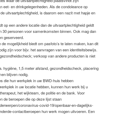
ies waar de uitvaartplechtigheid plaatsvindt zijn
van eet- en drinkgelegenheden. Als de condoleance op
s de uitvaartplechtigheid, is daarom een nazit met hapje en
t op een andere locatie dan de uitvaartplechtigheid geldt
an 30 personen voor samenkomsten binnen. Ook mag dan
en geserveerd.
ie de mogelijkheid biedt om pasfoto’s te laten maken, kan dit
dig zijn voor bijv. het aanvragen van een identiteitsbewijs.
 gezondheidscheck; verkoop van andere producten is niet
a. hygiëne, 1,5 meter afstand, gezondheidscheck, placering
en blijven nodig.
ies die hun werkplek in uw BWD-huis hebben
werkplek in uw locatie hebben, kunnen hun werk bij u
therapeut, het wijkteam, de politie en de bank. Voor
en de beroepen die op deze lijst staan
onderwerpen/coronavirus-covid-19/openbaar-en-dagelijks-
onderde-contactberoepen hun werk mogen uitvoeren. Een