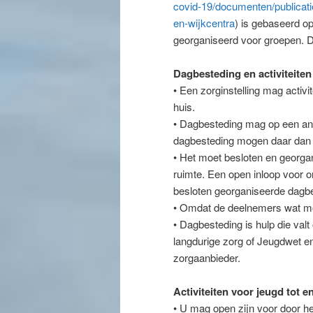
covid-19/documenten/publicati
en-wijkcentra
) is gebaseerd op
georganiseerd voor groepen. De 
Dagbesteding en activiteiten
• Een zorginstelling mag activ
huis.
• Dagbesteding mag op een and
dagbesteding mogen daar dan o
• Het moet besloten en georgan
ruimte. Een open inloop voor on
besloten georganiseerde dagbe
• Omdat de deelnemers wat mo
• Dagbesteding is hulp die va
langdurige zorg of Jeugdwet e
zorgaanbieder.
Activiteiten voor jeugd tot e
• U mag open zijn voor door he