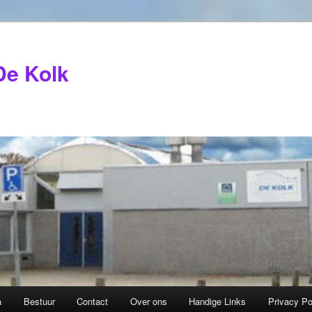
De Kolk
a
Bestuur
Contact
Over ons
Handige Links
Privacy Po